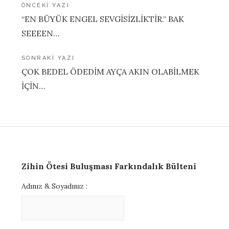
Yazı
ÖNCEKI YAZI
“EN BÜYÜK ENGEL SEVGİSİZLİKTİR.” BAK
gezinmesi
SEEEEN…
SONRAKI YAZI
ÇOK BEDEL ÖDEDİM AYÇA AKIN OLABİLMEK
İÇİN…
Zihin Ötesi Buluşması Farkındalık Bülteni
Adınız & Soyadınız :