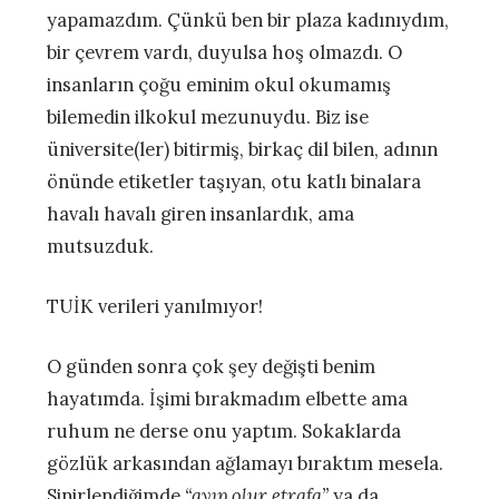
yapamazdım. Çünkü ben bir plaza kadınıydım,
bir çevrem vardı, duyulsa hoş olmazdı. O
insanların çoğu eminim okul okumamış
bilemedin ilkokul mezunuydu. Biz ise
üniversite(ler) bitirmiş, birkaç dil bilen, adının
önünde etiketler taşıyan, otu katlı binalara
havalı havalı giren insanlardık, ama
mutsuzduk.
TUİK verileri yanılmıyor!
O günden sonra çok şey değişti benim
hayatımda. İşimi bırakmadım elbette ama
ruhum ne derse onu yaptım. Sokaklarda
gözlük arkasından ağlamayı bıraktım mesela.
Sinirlendiğimde
“ayıp olur etrafa”
ya da