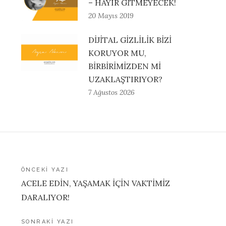
– HAYIR GİTMEYECEK!
20 Mayıs 2019
DİJİTAL GİZLİLİK BİZİ
KORUYOR MU,
BİRBİRİMİZDEN Mİ
UZAKLAŞTIRIYOR?
7 Ağustos 2026
Yazı
ÖNCEKI YAZI
ACELE EDİN, YAŞAMAK İÇİN VAKTİMİZ
gezinmesi
DARALIYOR!
SONRAKI YAZI