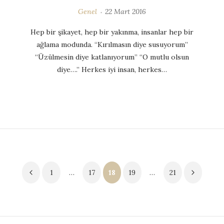
Genel
22 Mart 2016
Hep bir şikayet, hep bir yakınma, insanlar hep bir
ağlama modunda. “Kırılmasın diye susuyorum”
“Üzülmesin diye katlanıyorum” “O mutlu olsun
diye….” Herkes iyi insan, herkes…
Yazı
1
…
17
18
19
…
21
sayfalaması