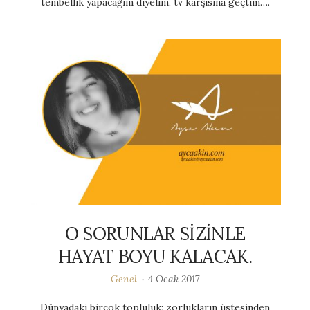
tembellik yapacağım diyelim, tv karşısına geçtim….
O SORUNLAR SİZİNLE
HAYAT BOYU KALACAK.
Genel
4 Ocak 2017
Dünyadaki birçok topluluk; zorlukların üstesinden