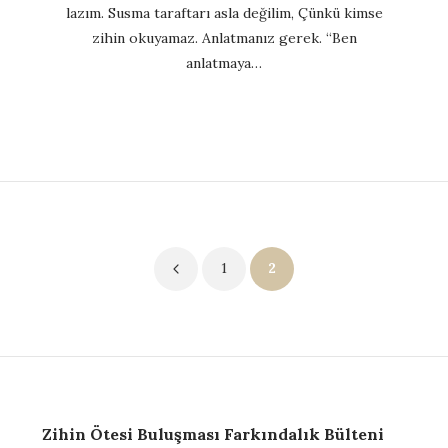
lazım. Susma taraftarı asla değilim, Çünkü kimse
zihin okuyamaz. Anlatmanız gerek. “Ben
anlatmaya…
Yazı
1
2
sayfalaması
Zihin Ötesi Buluşması Farkındalık Bülteni