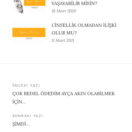
YAŞAYABİLİR MİSİN?
18 Mart 2020
CİNSELLİK OLMADAN İLİŞKİ
OLUR MU?
11 Mart 2021
Yazı
ÖNCEKI YAZI
ÇOK BEDEL ÖDEDİM AYÇA AKIN OLABİLMEK
gezinmesi
İÇİN…
SONRAKI YAZI
ŞİMDİ…