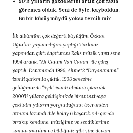
90’lı yılların gözdelerini artık çok fazla
göremez olduk. Seni de öyle, kayboldun.
Bu bir küsüş müydü yoksa tercih mi?
İlk albümüm çok değerli büyüğüm Özkan
Uğur’un yapımcılığını yaptığı Turkuaz
yapımdan çıktı dağıtımını Raks müzik yaptı sene
1994 aralık. “Ah Canım Vah Canım” ile çıkış
yaptık. Devamında 1996, Ahmet2 “Dayanamam”
isimli şarkımla çıktık. 1998 senesine
geldiğimizde “Aşık” isimli albümü çıkardık.
2000’li yıllara geldiğimizde biraz inzivaya
çekildim yılların yorgunluğunu üzerimden
atmam lazımdı dile kolay 6 başarılı yılı geride
bırakıp kendime, müziğime ve sevdiklerime
zaman ayırdım ve bildiğiniz gibi yine devam