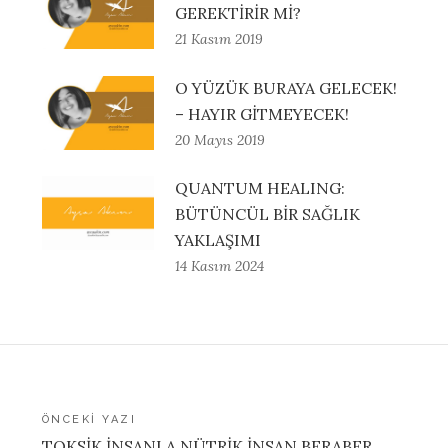
GEREKTİRİR Mİ?
21 Kasım 2019
O YÜZÜK BURAYA GELECEK!
– HAYIR GİTMEYECEK!
20 Mayıs 2019
QUANTUM HEALING:
BÜTÜNCÜL BİR SAĞLIK
YAKLAŞIMI
14 Kasım 2024
Yazı
ÖNCEKI YAZI
TOKSİK İNSANLA NÜTRİK İNSAN BERABER