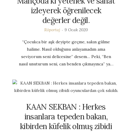
Manço’da ki yetenek ve sanat
izleyerek öğrenilecek
değerler değil.
Röportaj
9 Ocak 2020
“Çocukca bir aşk deyipte geçme, sakın gülme
halime. Nasıl olduğunu anlayamadım ama
seviyorum seni delicesine” desem… Peki, “Ben
nasıl unuturum seni, can benden çıkmayınca” ya…
KAAN SEKBAN : Herkes
insanlara tepeden bakan,
kibirden küfelik olmuş zibidi