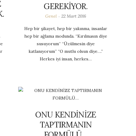
E
GEREKİYOR.
.
Genel
22 Mart 2016
Hep bir şikayet, hep bir yakınma, insanlar
n
hep bir ağlama modunda. “Kırılmasın diye
ve
susuyorum” “Üzülmesin diye
ir
katlanıyorum” “O mutlu olsun diye….”
Herkes iyi insan, herkes…
ONU KENDİNİZE
TAPTIRMANIN
FORMÜLÜ…