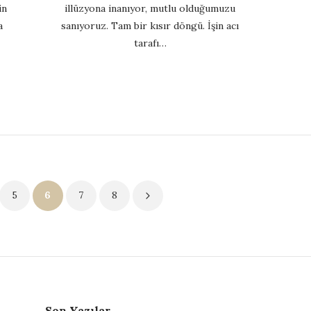
in
illüzyona inanıyor, mutlu olduğumuzu
a
sanıyoruz. Tam bir kısır döngü. İşin acı
tarafı…
5
6
7
8
Son Yazılar