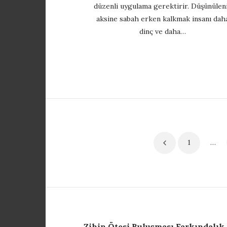
düzenli uygulama gerektirir. Düşünülen
aksine sabah erken kalkmak insanı dah
dinç ve daha…
Yazı
1
…
sayfalaması
Zihin Ötesi Buluşması Farkındalık