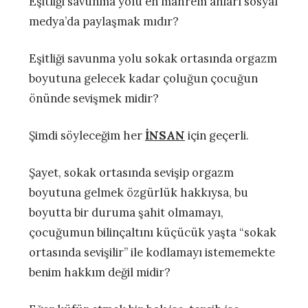
Eşitliği savunma yolu en mahrem anları sosyal
medya’da paylaşmak mıdır?
Eşitliği savunma yolu sokak ortasında orgazm
boyutuna gelecek kadar çoluğun çocuğun
önünde sevişmek midir?
Şimdi söyleceğim her
İNSAN
için geçerli.
Şayet, sokak ortasında sevişip orgazm
boyutuna gelmek özgürlük hakkıysa, bu
boyutta bir duruma şahit olmamayı,
çocuğumun bilinçaltını küçücük yaşta “sokak
ortasında sevişilir” ile kodlamayı istememekte
benim hakkım değil midir?