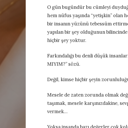
O gün bugündür bu cümleyi duyduğu
hem nüfus yaşında “yetişkin” olan he
bir insanın yüzünü tebessüm ettirme
yapılan bir şey olduğunun bilincinde
hiçbir şey yoktur.
Farkındalığı bu denli düşük insanl
MIYIM?” sözü.
Değil, kimse hiçbir şeyin zorunluluğ
Mesele de zaten zorunda olmak değil
taşımak, mesele karşınızdakine, sev
vermek…
Yoksa insanda bazı değerler çok kola