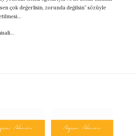
“sen çok değerlisin, zorunda değilsin” sözüyle
etilmesi…
isali…