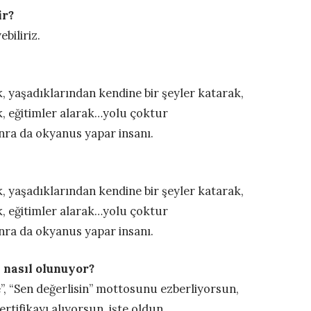
ir?
biliriz.
 yaşadıklarından kendine bir şeyler katarak,
k, eğitimler alarak…yolu çoktur
nra da okyanus yapar insanı.
 yaşadıklarından kendine bir şeyler katarak,
k, eğitimler alarak…yolu çoktur
nra da okyanus yapar insanı.
 nasıl olunuyor?
te”, “Sen değerlisin” mottosunu ezberliyorsun,
ertifikayı alıyorsun, işte oldun.