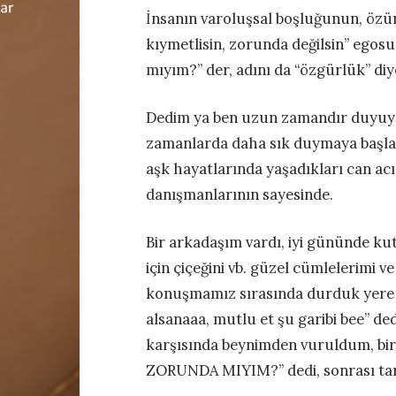
İnsanın varoluşsal boşluğunun, özüne
kıymetlisin, zorunda değilsin” egosu
mıyım?” der, adını da “özgürlük” diye
Dedim ya ben uzun zamandır duyuy
zamanlarda daha sık duymaya başladım
aşk hayatlarında yaşadıkları can acıl
danışmanlarının sayesinde.
Bir arkadaşım vardı, iyi gününde k
için çiçeğini vb. güzel cümlelerimi 
konuşmamız sırasında durduk yere s
alsanaaa, mutlu et şu garibi bee” de
karşısında beynimden vuruldum, bir 
ZORUNDA MIYIM?” dedi, sonrası tart