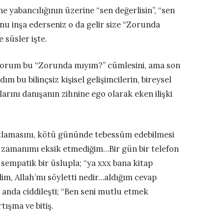
 yabancılığının üzerine “sen değerlisin”, “sen
nu inşa ederseniz o da gelir size “Zorunda
 süsler işte.
orum bu “Zorunda mıyım?” cümlesini, ama son
 bu bilinçsiz kişisel gelişimcilerin, bireysel
arını danışanın zihnine ego olarak eken ilişki
utlamasını, kötü gününde tebessüm edebilmesi
ve zamanımı eksik etmediğim…Bir gün bir telefon
empatik bir üslupla; “ya xxx bana kitap
dim, Allah’mı söyletti nedir…aldığım cevap
anda ciddileşti; “Ben seni mutlu etmek
ışma ve bitiş.