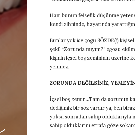
Hani bunun felsefik düşünme yetene
kendi zihninde, hayatında yarattığı
Bunlar yok ise çoğu SÖZDE(!) kişisel 
şekil “Zorunda mıyım?” egosu ekilmiş
kişinin içsel boş zemininin üzerine 
yenmez.
ZORUNDA DEĞİLSİNİZ, YEMEYİN
İçsel boş zemin…Tam da sorunun ka
dediğimiz bir söz vardır ya, ben bir
yoksa sonradan sahip olduklarıyla na
sahip olduklarını etrafa göze sokar