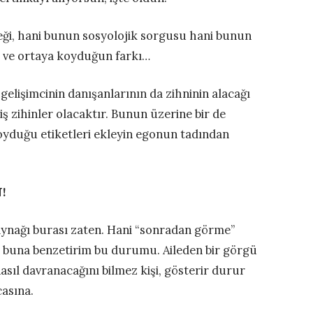
ği, hani bunun sosyolojik sorgusu hani bunun
n ve ortaya koyduğun farkı…
gelişimcinin danışanlarının da zihninin alacağı
 zihinler olacaktır. Bunun üzerine bir de
koyduğu etiketleri ekleyin egonun tadından
!
ynağı burası zaten. Hani “sonradan görme”
az buna benzetirim bu durumu. Aileden bir görgü
sıl davranacağını bilmez kişi, gösterir durur
casına.