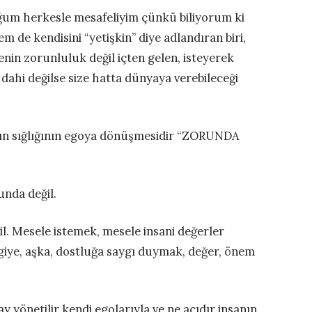
m herkesle mesafeliyim çünkü biliyorum ki
m de kendisini “yetişkin” diye adlandıran biri,
nin zorunluluk değil içten gelen, isteyerek
 dahi değilse size hatta dünyaya verebileceği
arın sığlığının egoya dönüşmesidir “ZORUNDA
unda değil.
. Mesele istemek, mesele insani değerler
giye, aşka, dostluğa saygı duymak, değer, önem
y yönetilir kendi egolarıyla ve ne acıdır insanın