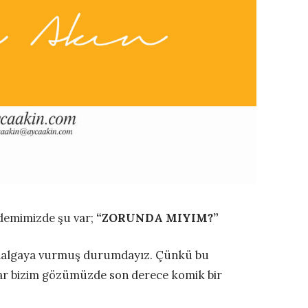
demimizde şu var;
“ZORUNDA MIYIM?”
şi dalgaya vurmuş durumdayız. Çünkü bu
ar bizim gözümüzde son derece komik bir